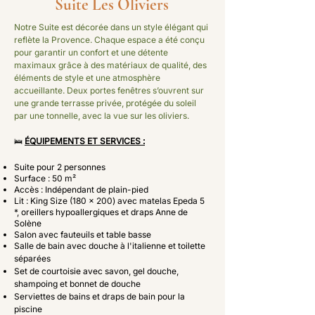
Suite Les Oliviers
Notre Suite est décorée dans un style élégant qui
reflète la Provence. Chaque espace a été conçu
pour garantir un confort et une détente
maximaux grâce à des matériaux de qualité, des
éléments de style et une atmosphère
accueillante.​
Deux portes fenêtres s’ouvrent sur
une grande terrasse privée,
protégée du soleil
par une tonnelle,
avec la vue sur les oliviers.
🛌
ÉQUIPEMENTS ET SERVICES :
Suite pour
2 personnes
Surface : 50
m²
Accès : Indépendant de plain-pied
Lit : King Size (180 × 200) avec
​m
atelas Epeda 5
*, oreillers hypoallergiques et draps Anne de
Solène
Salon avec fauteuils et table basse
Salle de bain avec douche à l'italienne et toilette
séparées
Set de courtoisie avec savon, gel douche,
shampoing et bonnet de douche
Serviettes de bains et draps de bain pour la
piscine