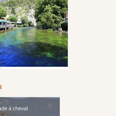
à
ade à cheval