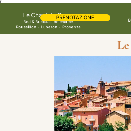
Γ
Le Chant du Coeur
PRENOTAZIONE
B
Bed & Breakfast de charme
Roussillon - Luberon - Provenza
Le