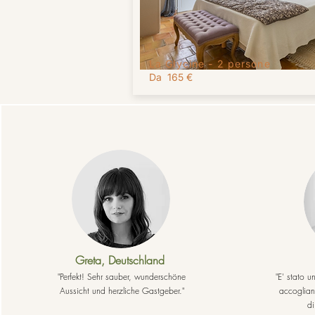
La Glycine -
2 persone
Da 165 €
Greta, Deutschland
"Perfekt! Sehr sauber, wunderschöne
"E' stato 
Aussicht und herzliche Gastgeber."
accoglian
di