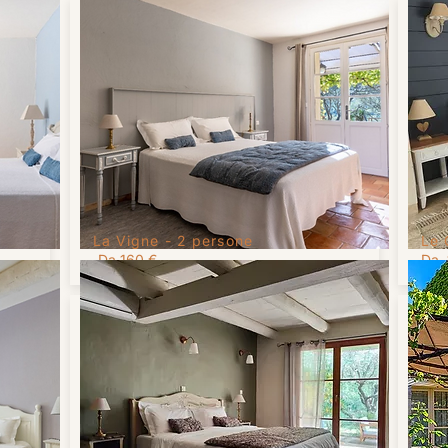
La Vigne -
2 persone
Le 
Da 160 €
Da 