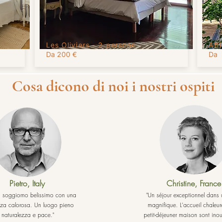
Les Oliviers -
2 persone
Aff
Da 200 €
Da 
Cosa dicono di noi i nostri ospiti
Pietro, Italy
Christine, France
un soggiorno belissimo con una
"Un séjour exceptionnel dans
za calorosa. Un luogo pieno
magnifique. L'accueil chaleure
 naturalezza e pace."
petit-déjeuner maison sont inou