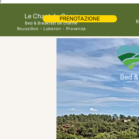
Γ
Le Chant du Coeur
PRENOTAZIONE
B
Bed & Breakfast de charme
Roussillon - Luberon - Provenza
Bed &