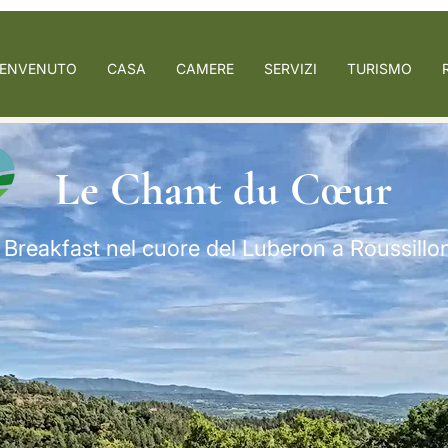
ENVENUTO
CASA
CAMERE
SERVIZI
TURISMO
Le Chant du Cœur
 Breakfast nel cuore del Luberon a Roussillo