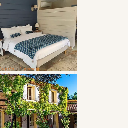
Cyprès -
2 persone
165 €