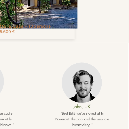
itta la Casa -
10persone
5.600 €
John, UK
 un cadre
"Best B&B we've stayed at in
ux et le
Provence! The pool and the view are
bliables."
breathtaking."