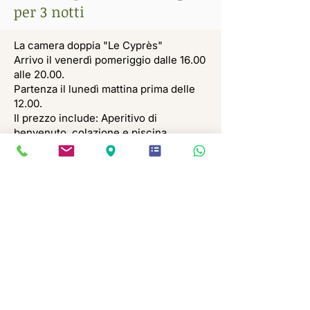
per 3 notti
La camera doppia "Le Cyprès"
Arrivo il venerdì pomeriggio dalle 16.00
alle 20.00.
Partenza il lunedì mattina prima delle
12.00.
Il prezzo include: Aperitivo di
benvenuto, colazione e piscina.
Prezzo per 2 persone: 510 €
PRENOTARE
85, Chemin de la Mutte
84220 Roussillon
Informazioni Legali
Politiche di Confidenzialità
Dichiarazione di accessibilità